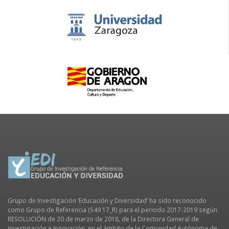
Grupo de Investigación ‘Educación y Diversidad’ ha sido reconocido
como Grupo de Referencia (S49 17_R) para el periodo 2017-2019 según
RESOLUCIÓN de 20 de marzo de 2018, de la Directora General de
Investigación e Innovación, en el ámbito de la Comunidad Autónoma de